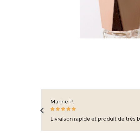
Marine P.





Livraison rapide et produit de très 