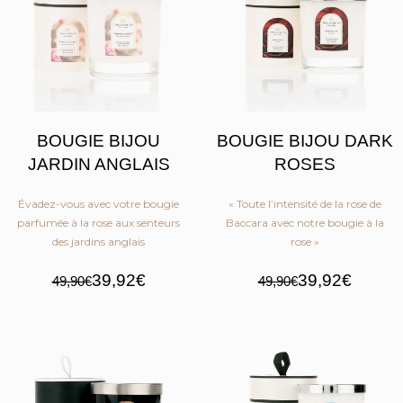
BOUGIE BIJOU
BOUGIE BIJOU DARK
JARDIN ANGLAIS
ROSES
Évadez-vous avec votre bougie
« Toute l’intensité de la rose de
parfumée à la rose aux senteurs
Baccara avec notre bougie à la
des jardins anglais
rose »
39,92€
39,92€
49,90€
49,90€